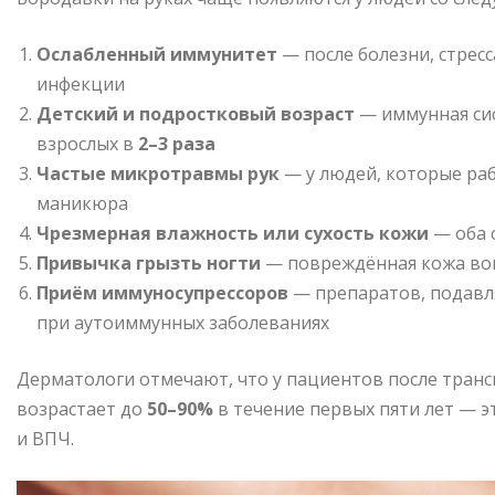
Ослабленный иммунитет
— после болезни, стрес
инфекции
Детский и подростковый возраст
— иммунная сис
взрослых в
2–3 раза
Частые микротравмы рук
— у людей, которые раб
маникюра
Чрезмерная влажность или сухость кожи
— оба 
Привычка грызть ногти
— повреждённая кожа вок
Приём иммуносупрессоров
— препаратов, подавл
при аутоиммунных заболеваниях
Дерматологи отмечают, что у пациентов после тран
возрастает до
50–90%
в течение первых пяти лет — 
и ВПЧ.