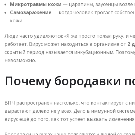
Микротравмы кожи
— царапины, заусенцы возле 
Самозаражение
— когда человек трогает собствен
кожи
Люди часто удивляются: «Я же просто пожал руку, и ч
работает. Вирус может находиться в организме от
2 
скрытый период называется инкубационным. Поэтому
невозможно.
Почему бородавки по
ВПЧ распространён настолько, что контактирует с н
вырастают далеко не у всех. Дело в иммунной систем
вирус ещё до того, как тот успеет вызвать изменения
Бородавки на руках чаще появляются у людей со сле