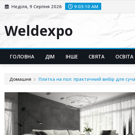
Перейти
Неділя, 9 Серпня 2026
9:03:12 AM
до
вмісту
Weldexpo
ГОЛОВНА
ДІМ
ІНШЕ
СВЯТА
ОСВІТА
Домашня
Плитка на пол: практичний вибір для суча