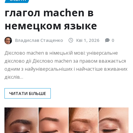
глагол machen в
немецком языке
Владислав Стащенко
Кві 1, 2026
0
Дієслово machen в німецькій мові: універсальне
дієслово дії Дієслово machen за правом вважається
одним з найуніверсальніших і найчастіше вживаних
дієслів…
ЧИТАТИ БІЛЬШЕ