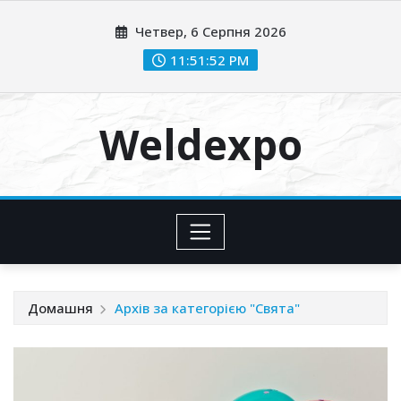
Перейти
Четвер, 6 Серпня 2026
до
вмісту
11:51:53 PM
Weldexpo
Домашня
Архів за категорією "Свята"