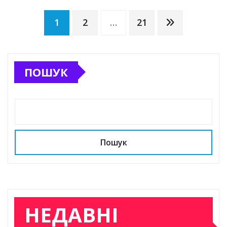
Пагінація
1
2
…
21
записів
ПОШУК
Пошук
НЕДАВНІ